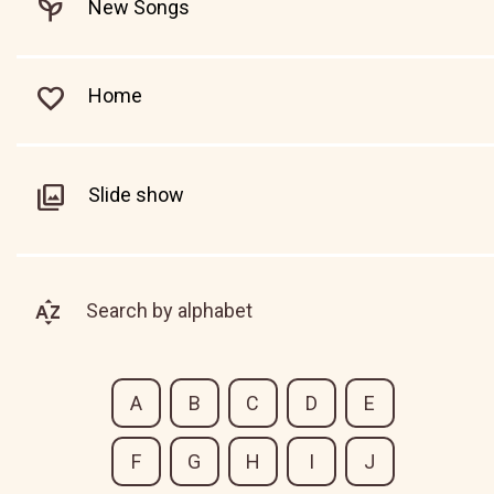
New Songs
Home
Slide show
Search by alphabet
A
B
C
D
E
F
G
H
I
J