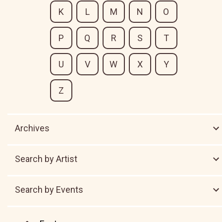
K
L
M
N
O
P
Q
R
S
T
U
V
W
X
Y
Z
Archives
Search by Artist
Search by Events