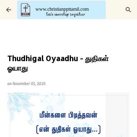
Skip to main content
www.christianppttamil.com
let's worship together
Thudhigal Oyaadhu - துதிகள்
ஓயாது
on
November 01, 2025