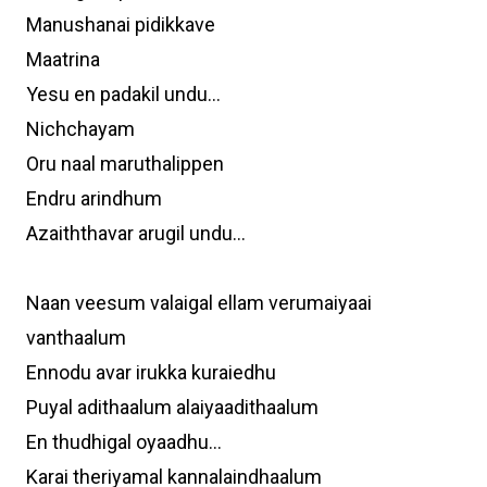
Manushanai pidikkave
Maatrina
Yesu en padakil undu...
Nichchayam
Oru naal maruthalippen
Endru arindhum
Azaiththavar arugil undu...
Naan veesum valaigal ellam verumaiyaai
vanthaalum
Ennodu avar irukka kuraiedhu
Puyal adithaalum alaiyaadithaalum
En thudhigal oyaadhu...
Karai theriyamal kannalaindhaalum