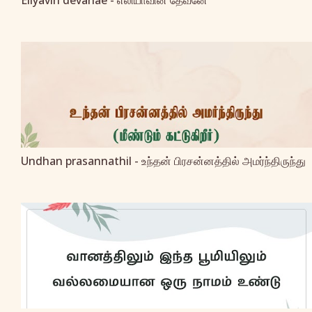
Eliyavin devanae - எலியாவின் தேவனே
Undhan prasannathil - உந்தன் பிரசன்னத்தில் அமர்ந்திருந்து