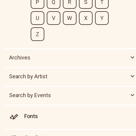
P
Q
R
S
T
U
V
W
X
Y
Z
Archives
Search by Artist
Search by Events
Fonts