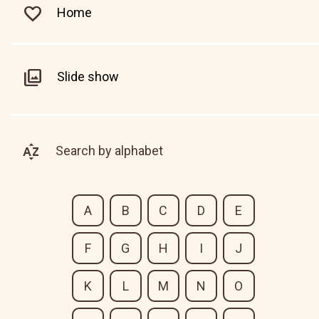
Home
Slide show
Search by alphabet
A
B
C
D
E
F
G
H
I
J
K
L
M
N
O