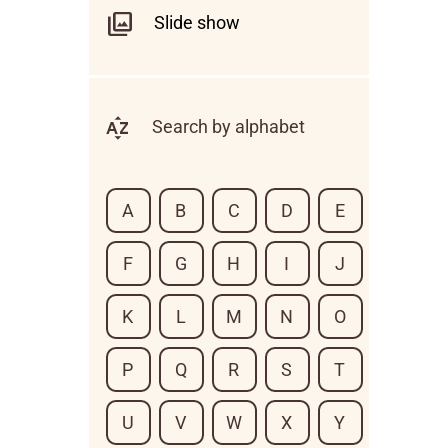
Slide show
Search by alphabet
A
B
C
D
E
F
G
H
I
J
K
L
M
N
O
P
Q
R
S
T
U
V
W
X
Y