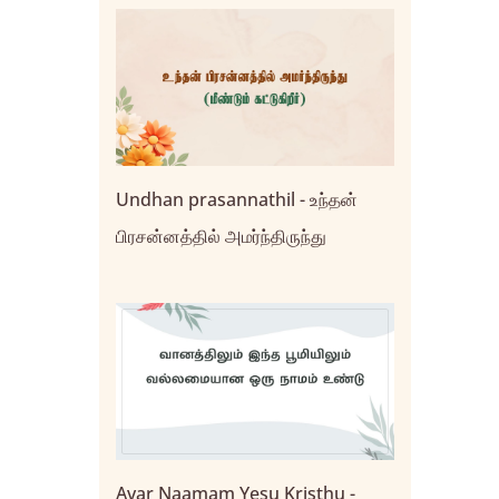
Undhan prasannathil - உந்தன்
பிரசன்னத்தில் அமர்ந்திருந்து
Avar Naamam Yesu Kristhu -