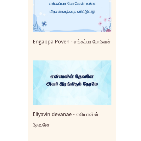
Engappa Poven - எங்கப்பா போவேன்
Eliyavin devanae - எலியாவின்
தேவனே