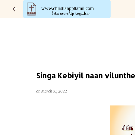
www.christianppttamil.com
let's worship together
Singa Kebiyil naan vilunthen 
on
March 10, 2022