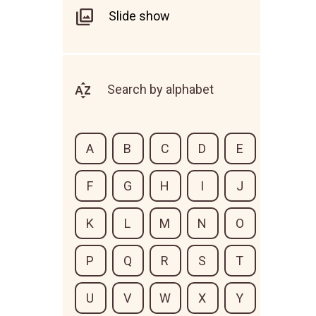
Slide show
Search by alphabet
A
B
C
D
E
F
G
H
I
J
K
L
M
N
O
P
Q
R
S
T
U
V
W
X
Y