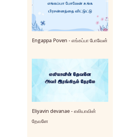
Engappa Poven - எங்கப்பா போவேன்
Eliyavin devanae - எலியாவின்
தேவனே