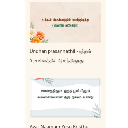
Undhan prasannathil - உந்தன்
பிரசன்னத்தில் அமர்ந்திருந்து
Avar Naamam Yesu Kristhu -