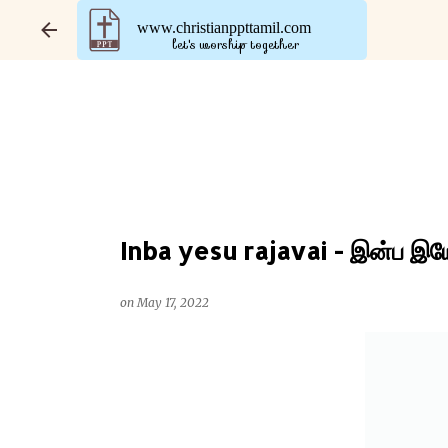
www.christianppttamil.com
let's worship together
Inba yesu rajavai - இன்ப இய
on
May 17, 2022