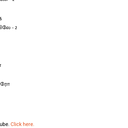
ே
ிலே - 2
ோ
றாரோ
tube.
Click here.