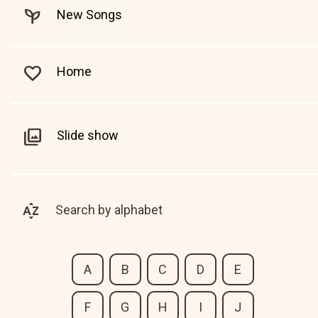
New Songs
Home
Slide show
Search by alphabet
A
B
C
D
E
F
G
H
I
J