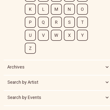
K
L
M
N
O
P
Q
R
S
T
U
V
W
X
Y
Z
Archives
Search by Artist
Search by Events