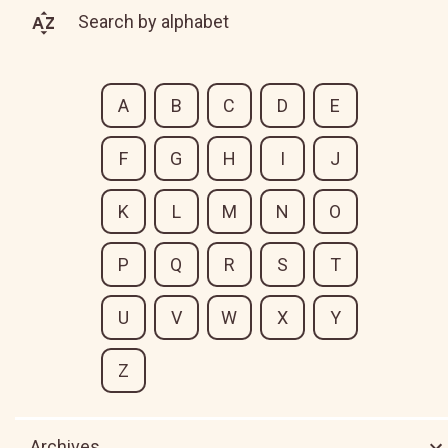
Search by alphabet
A
B
C
D
E
F
G
H
I
J
K
L
M
N
O
P
Q
R
S
T
U
V
W
X
Y
Z
Archives