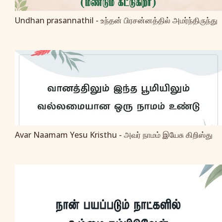
Undhan prasannathil - உந்தன் பிரசன்னத்தில் அமர்ந்திருந்து
Avar Naamam Yesu Kristhu - அவர் நாமம் இயேசு கிறிஸ்து