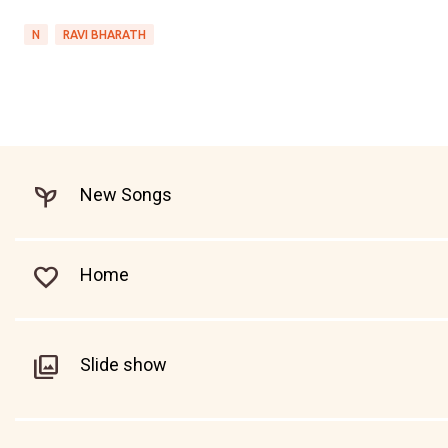
N
RAVI BHARATH
New Songs
Home
Slide show