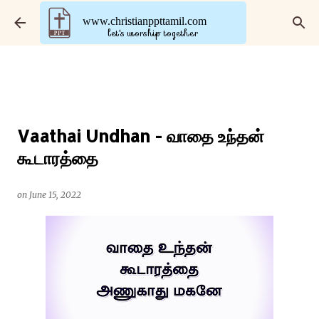
Skip to main content
www.christianppttamil.com
let's worship together
Vaathai Undhan - வாதை உந்தன்
கூடாரத்தை
on
June 15, 2022