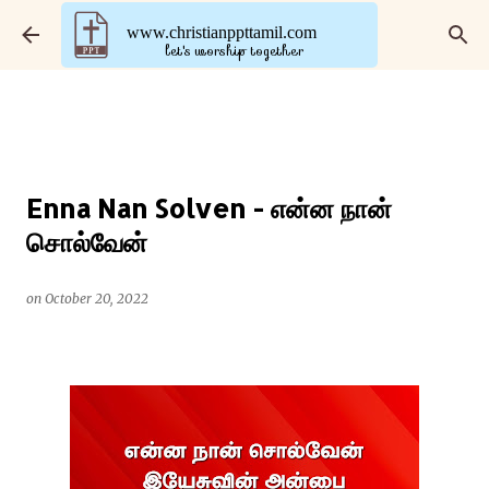
Skip to main content
www.christianppttamil.com
let's worship together
Enna Nan Solven - என்ன நான்
சொல்வேன்
on
October 20, 2022