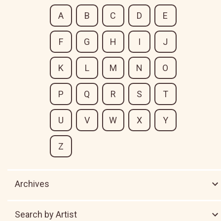
A
B
C
D
E
F
G
H
I
J
K
L
M
N
O
P
Q
R
S
T
U
V
W
X
Y
Z
Archives
Search by Artist