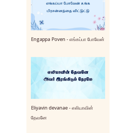
Engappa Poven - எங்கப்பா போவேன்
Eliyavin devanae - எலியாவின்
தேவனே