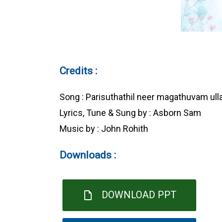
Credits :
Song : Parisuthathil neer magathuvam ull
Lyrics, Tune & Sung by : Asborn Sam
Music by : John Rohith
Downloads :
DOWNLOAD PPT