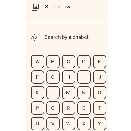
Slide show
Search by alphabet
A
B
C
D
E
F
G
H
I
J
K
L
M
N
O
P
Q
R
S
T
U
V
W
X
Y