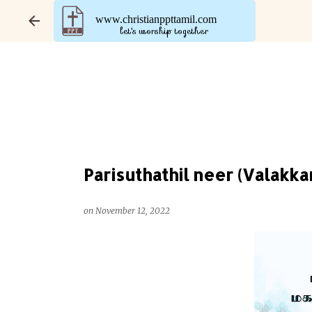
www.christianppttamil.com
let's worship together
Parisuthathil neer (Valakkaram)
on
November 12, 2022