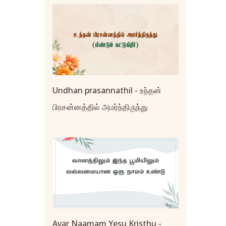
Undhan prasannathil - உந்தன்
பிரசன்னத்தில் அமர்ந்திருந்து
Avar Naamam Yesu Kristhu -