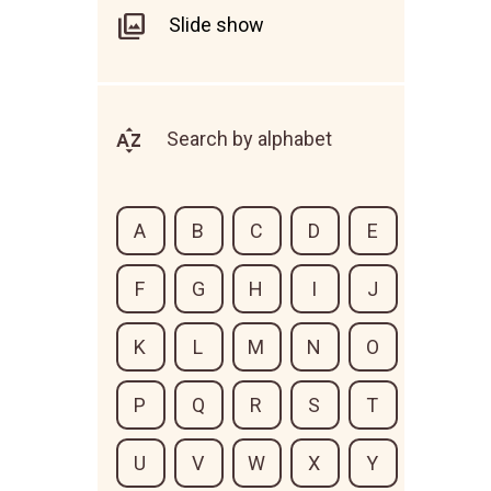
Slide show
Search by alphabet
A
B
C
D
E
F
G
H
I
J
K
L
M
N
O
P
Q
R
S
T
U
V
W
X
Y