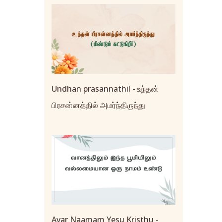
Undhan prasannathil - உந்தன்
பிரசன்னத்தில் அமர்ந்திருந்து
Avar Naamam Yesu Kristhu -