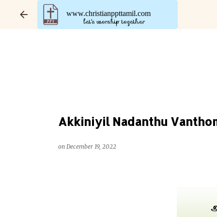
www.christianppttamil.com
let's worship together
Akkiniyil Nadanthu Vanthom -
on
December 19, 2022