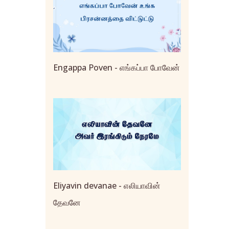
Engappa Poven - எங்கப்பா போவேன்
Eliyavin devanae - எலியாவின்
தேவனே