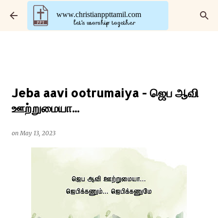
Skip to main content
www.christianppttamil.com
let's worship together
Jeba aavi ootrumaiya - ஜெப ஆவி
ஊற்றுமையா...
on
May 13, 2023