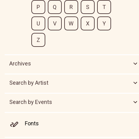
P
Q
R
S
T
U
V
W
X
Y
Z
Archives
Search by Artist
Search by Events
Fonts