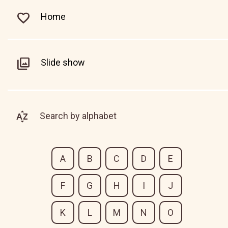
Home
Slide show
Search by alphabet
A
B
C
D
E
F
G
H
I
J
K
L
M
N
O