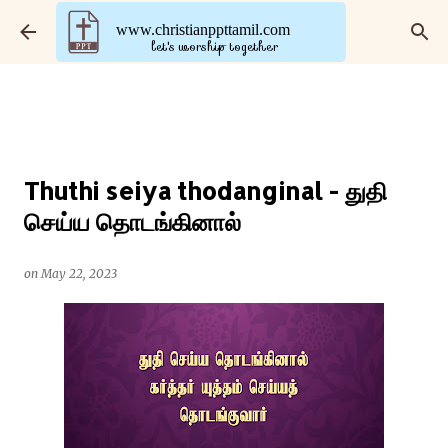
Skip to main content
www.christianppttamil.com
let's worship together
Thuthi seiya thodanginal - துதி
செய்ய தொடங்கினால்
on
May 22, 2023