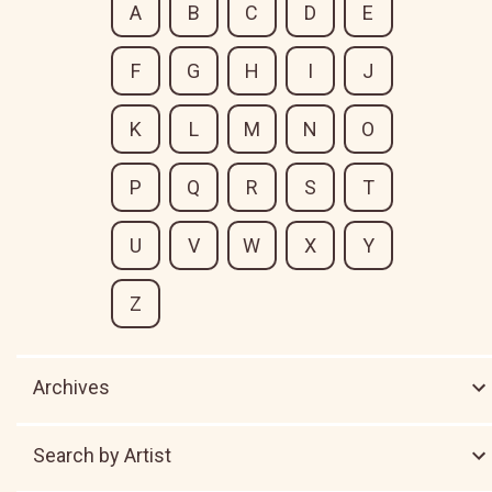
A
B
C
D
E
F
G
H
I
J
K
L
M
N
O
P
Q
R
S
T
U
V
W
X
Y
Z
Archives
Search by Artist