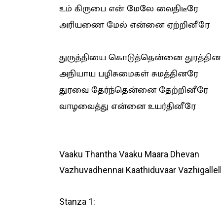
உம் கிருபை என் மேலே வைதிடீரே
அரியணை மேல் என்னை ஏற்றினீரே
துருத்தியை கொடுத்தென்னை துரத்தி
அநியாய பழிசுமைகள் சுமத்தினரே
துரவை தேர்ந்தென்னை தேற்றினீரே
வாழவைத்து என்னை உயர்தினீரே
Vaaku Thantha Vaaku Maara Dhevan
Vazhuvadhennai Kaathiduvaar Vazhigalle
Stanza 1: