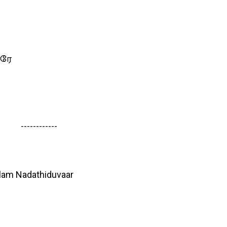
னரே
------------
llam Nadathiduvaar