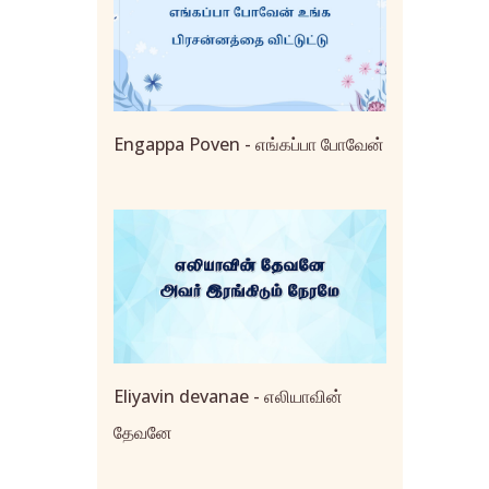
Engappa Poven - எங்கப்பா போவேன்
Eliyavin devanae - எலியாவின்
தேவனே