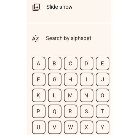
Slide show
Search by alphabet
A
B
C
D
E
F
G
H
I
J
K
L
M
N
O
P
Q
R
S
T
U
V
W
X
Y