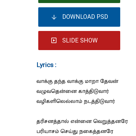
DOWNLOAD PSD
SLIDE SHOW
Lyrics :
வாக்கு தந்த வாக்கு மாறா தேவன்
வழுவதென்னை காத்திடுவார்
வழிகளிலெல்லாம் நடத்திடுவார்
தரிசனத்தால் என்னை வெறுத்தனரே
பரியாசம் செய்து நகைத்தனரே