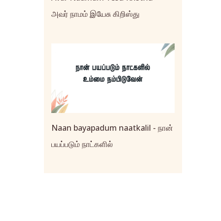
அவர் நாமம் இயேசு கிறிஸ்து
Naan bayapadum naatkalil - நான்
பயப்படும் நாட்களில்