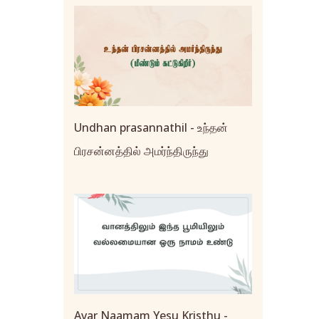
Undhan prasannathil - உந்தன்
பிரசன்னத்தில் அமர்ந்திருந்து
Avar Naamam Yesu Kristhu -