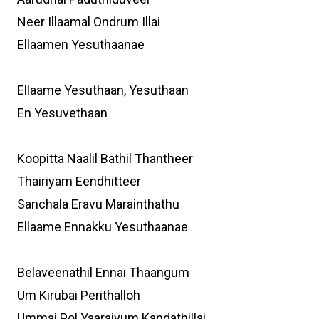
Neer Illaamal Ondrum Illai
Ellaamen Yesuthaanae
Ellaame Yesuthaan, Yesuthaan
En Yesuvethaan
Koopitta Naalil Bathil Thantheer
Thairiyam Eendhitteer
Sanchala Eravu Marainthathu
Ellaame Ennakku Yesuthaanae
Belaveenathil Ennai Thaangum
Um Kirubai Perithalloh
Ummai Pol Yaaraiyum Kandathillai