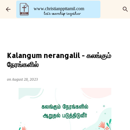
Skip to main content
www.christianppttamil.com
let's worship together
Kalangum nerangalil - கலங்கும்
நேரங்களில்
on
August 28, 2023