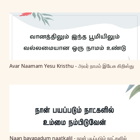
Avar Naamam Yesu Kristhu - அவர் நாமம் இயேசு கிறிஸ்து
Naan bayapadum naatkalil - நான் பயப்படும் நாட்களில்