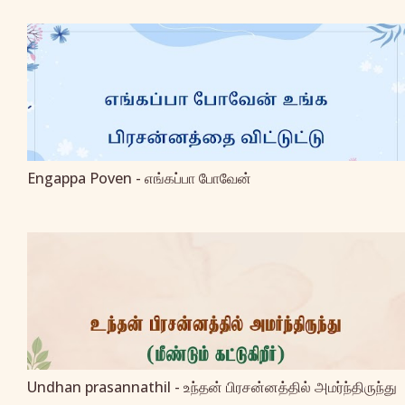
Engappa Poven - எங்கப்பா போவேன்
Undhan prasannathil - உந்தன் பிரசன்னத்தில் அமர்ந்திருந்து