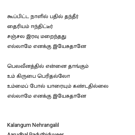
கூப்பிட்ட நாளில் பதில் தந்தீர்
தைரியம் ஈந்திட்டீர்
சஞ்சல இரவு மறைந்தது
எல்லாமே எனக்கு இயேசுதானே
பெலவீனத்தில் என்னை தாங்கும்
உம் கிருபை பெரிதல்லோ
உம்மைப் போல் யாரையும் கண்டதில்லை
எல்லாமே எனக்கு இயேசுதானே
Kalangum Nehrangalil
Aarudhal Paduthiduveer