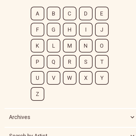
A
B
C
D
E
F
G
H
I
J
K
L
M
N
O
P
Q
R
S
T
U
V
W
X
Y
Z
Archives
Search by Artist