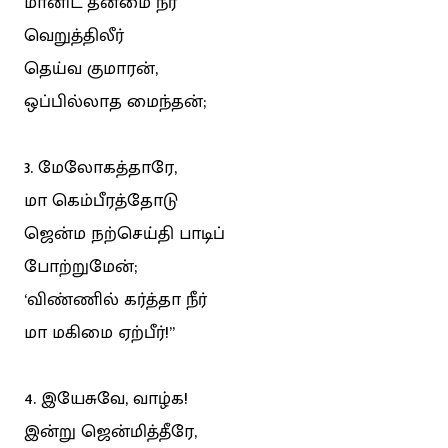
மானிட தன்மை நீர்
வெறுத்திலீர்
தெய்வ குமாரன்,
ஒப்பில்லாத மைந்தன்;
3. மேலோகத்தாரே,
மா கெம்பீரத்தோடு
ஜென்ம நற்செய்தி பாடிப்
போற்றுமேன்;
‘விண்ணில் கர்த்தா நீர்
மா மகிமை ஏற்பீர்!”
4. இயேசுவே, வாழ்க!
இன்று ஜென்மித்தீரே,