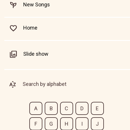
New Songs
Home
Slide show
Search by alphabet
A
B
C
D
E
F
G
H
I
J