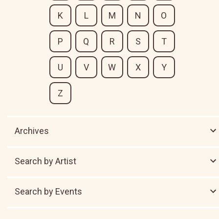
K
L
M
N
O
P
Q
R
S
T
U
V
W
X
Y
Z
Archives
Search by Artist
Search by Events