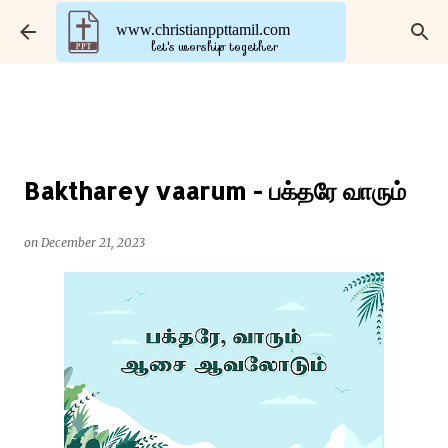
Skip to main content
www.christianppttamil.com
let's worship together
Baktharey vaarum - பக்தரே வாரும்
on
December 21, 2023