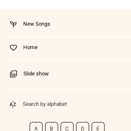
New Songs
Home
Slide show
Search by alphabet
A
B
C
D
E