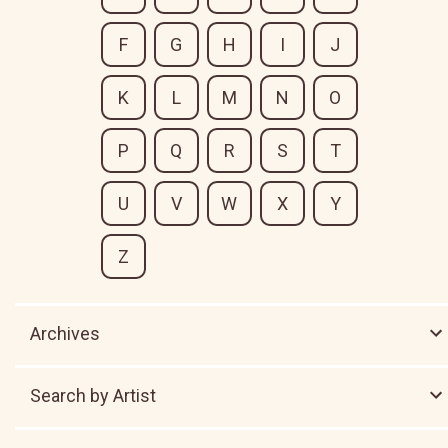
F
G
H
I
J
K
L
M
N
O
P
Q
R
S
T
U
V
W
X
Y
Z
Archives
Search by Artist