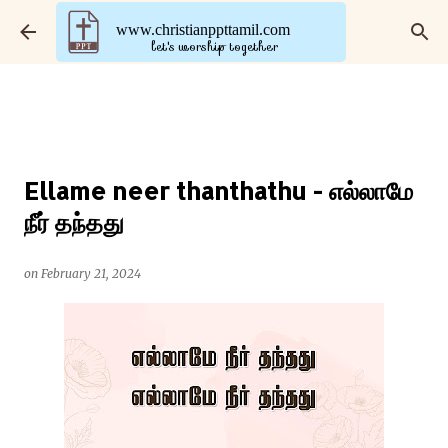
Skip to main content
www.christianppttamil.com
let's worship together
Ellame neer thanthathu - எல்லாமே
நீர் தந்தது
on
February 21, 2024