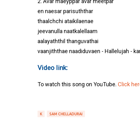
2. Avar maeyppar avar meetpar
en naesar parisuththar
thaalchchi ataikilaenae
jeevanulla naatkalellaam
aalayaththil thanguvathai
vaanjiththae naadiduvaen - Hallelujah - ka
Video link:
To watch this song on YouTube.
Click her
K
SAM CHELLADURAI