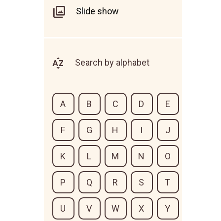
Slide show
Search by alphabet
A
B
C
D
E
F
G
H
I
J
K
L
M
N
O
P
Q
R
S
T
U
V
W
X
Y