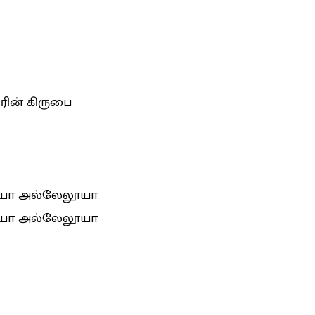
தரின் கிருபை
யா அல்லேலூயா
யா அல்லேலூயா