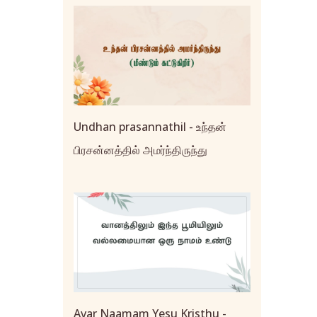
Undhan prasannathil - உந்தன்
பிரசன்னத்தில் அமர்ந்திருந்து
Avar Naamam Yesu Kristhu -