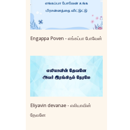
Engappa Poven - எங்கப்பா போவேன்
Eliyavin devanae - எலியாவின்
தேவனே