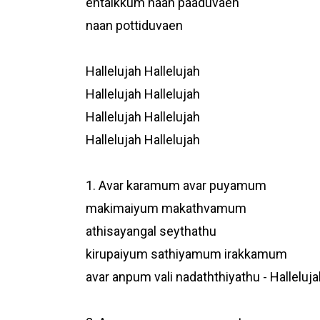
entaikkum naan paaduvaen
naan pottiduvaen
Hallelujah Hallelujah
Hallelujah Hallelujah
Hallelujah Hallelujah
Hallelujah Hallelujah
1. Avar karamum avar puyamum
makimaiyum makathvamum
athisayangal seythathu
kirupaiyum sathiyamum irakkamum
avar anpum vali nadaththiyathu - Halleluja