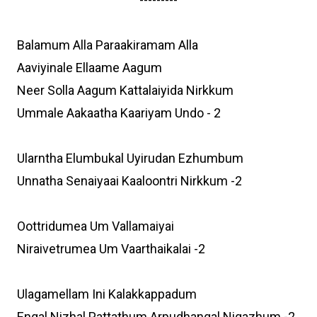
---------
Balamum Alla Paraakiramam Alla
Aaviyinale Ellaame Aagum
Neer Solla Aagum Kattalaiyida Nirkkum
Ummale Aakaatha Kaariyam Undo - 2
Ularntha Elumbukal Uyirudan Ezhumbum
Unnatha Senaiyaai Kaaloontri Nirkkum -2
Oottridumea Um Vallamaiyai
Niraivetrumea Um Vaarthaikalai -2
Ulagamellam Ini Kalakkappadum
Engal Nizhal Pattathum Arpudhangal Nigazhum -2