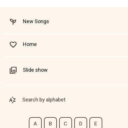
New Songs
Home
Slide show
Search by alphabet
A
B
C
D
E