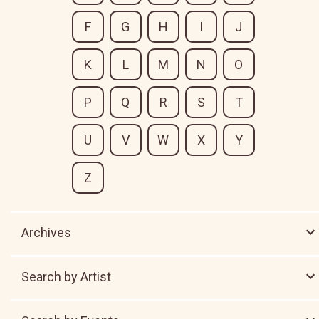
F
G
H
I
J
K
L
M
N
O
P
Q
R
S
T
U
V
W
X
Y
Z
Archives
Search by Artist