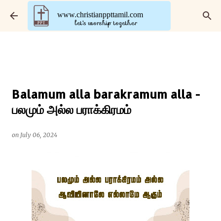
Skip to main content
www.christianppttamil.com
let's worship together
Balamum alla barakramum alla -
பலமும் அல்ல‌ பராக்கிரமம்
on
July 06, 2024