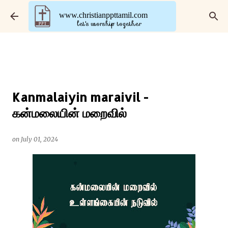
Skip to main content
www.christianppttamil.com
let's worship together
Kanmalaiyin maraivil -
கன்மலையின் மறைவில்
on
July 01, 2024