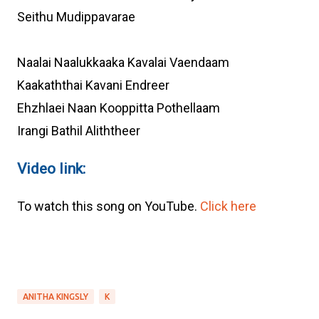
Seithu Mudippavarae
Naalai Naalukkaaka Kavalai Vaendaam
Kaakaththai Kavani Endreer
Ehzhlaei Naan Kooppitta Pothellaam
Irangi Bathil Aliththeer
Video link:
To watch this song on YouTube.
Click here
ANITHA KINGSLY
K