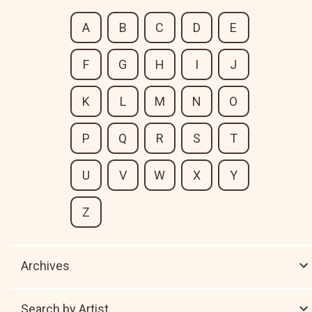
A
B
C
D
E
F
G
H
I
J
K
L
M
N
O
P
Q
R
S
T
U
V
W
X
Y
Z
Archives
Search by Artist