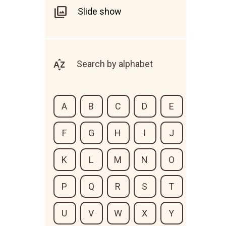
Slide show
Search by alphabet
A
B
C
D
E
F
G
H
I
J
K
L
M
N
O
P
Q
R
S
T
U
V
W
X
Y