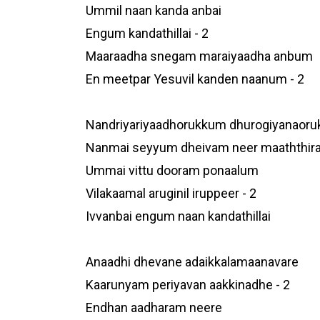
Ummil naan kanda anbai
Engum kandathillai - 2
Maaraadha snegam maraiyaadha anbum
En meetpar Yesuvil kanden naanum - 2
Nandriyariyaadhorukkum dhurogiyanaor
Nanmai seyyum dheivam neer maaththira
Ummai vittu dooram ponaalum
Vilakaamal aruginil iruppeer - 2
Ivvanbai engum naan kandathillai
Anaadhi dhevane adaikkalamaanavare
Kaarunyam periyavan aakkinadhe - 2
Endhan aadharam neere