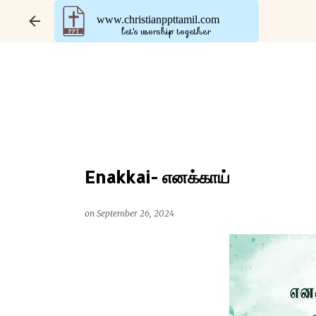
www.christianppttamil.com
let's worship together
Enakkai- எனக்காய்
on
September 26, 2024