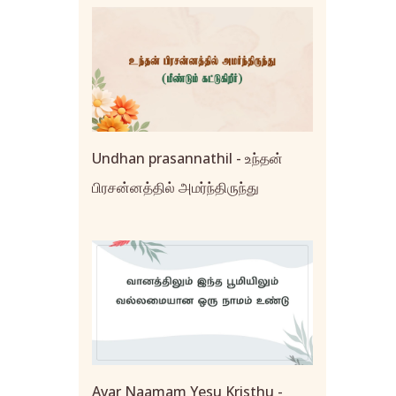
Undhan prasannathil - உந்தன்
பிரசன்னத்தில் அமர்ந்திருந்து
Avar Naamam Yesu Kristhu -