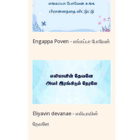
Engappa Poven - எங்கப்பா போவேன்
Eliyavin devanae - எலியாவின்
தேவனே