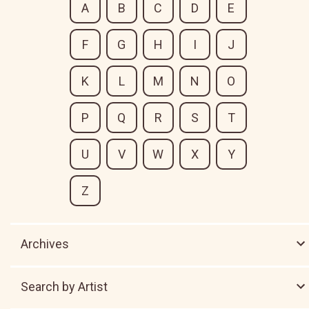
A
B
C
D
E
F
G
H
I
J
K
L
M
N
O
P
Q
R
S
T
U
V
W
X
Y
Z
Archives
Search by Artist