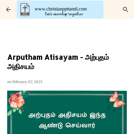
Skip to main content
www.christianppttamil.com
let's worship together
Arputham Atisayam - அற்புதம்
அதிசயம்
on
February 07, 2025