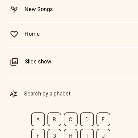
New Songs
Home
Slide show
Search by alphabet
A
B
C
D
E
F
G
H
I
J