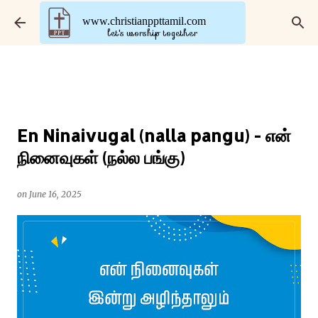
Skip to main content
www.christianppttamil.com
let's worship together
En Ninaivugal (nalla pangu) - என்
நினைவுகள் (நல்ல பங்கு)
on
June 16, 2025