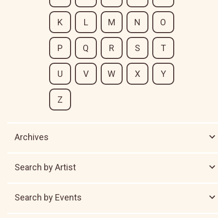
K
L
M
N
O
P
Q
R
S
T
U
V
W
X
Y
Z
Archives
Search by Artist
Search by Events