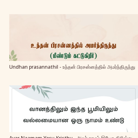
Undhan prasannathil - உந்தன் பிரசன்னத்தில் அமர்ந்திருந்து
Avar Naamam Yesu Kristhu - அவர் நாமம் இயேசு கிறிஸ்து