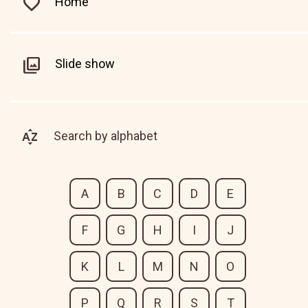
Home
Slide show
Search by alphabet
A
B
C
D
E
F
G
H
I
J
K
L
M
N
O
P
Q
R
S
T