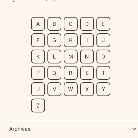
A
B
C
D
E
F
G
H
I
J
K
L
M
N
O
P
Q
R
S
T
U
V
W
X
Y
Z
Archives