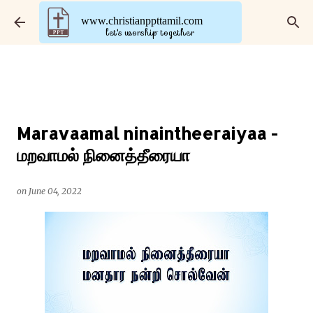
Skip to main content
www.christianppttamil.com
let's worship together
Maravaamal ninaintheeraiyaa -
மறவாமல் நினைத்தீரையா
on
June 04, 2022