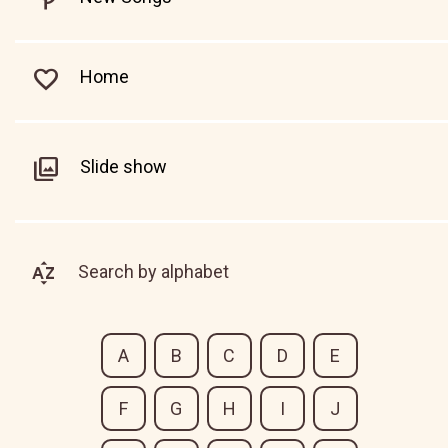
Home
Slide show
Search by alphabet
A
B
C
D
E
F
G
H
I
J