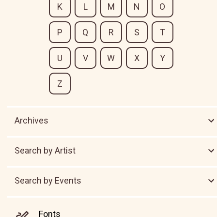
K
L
M
N
O
P
Q
R
S
T
U
V
W
X
Y
Z
Archives
Search by Artist
Search by Events
Fonts