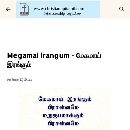
Skip to main content
www.christianppttamil.com
let's worship together
Megamai irangum - மேகமாய்
இரங்கும்
on
June 17, 2022