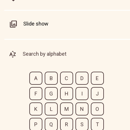
Slide show
Search by alphabet
A
B
C
D
E
F
G
H
I
J
K
L
M
N
O
P
Q
R
S
T