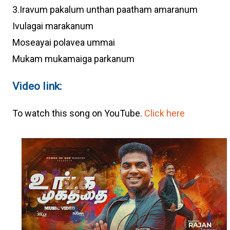
3.Iravum pakalum unthan paatham amaranum
Ivulagai marakanum
Moseayai polavea ummai
Mukam mukamaiga parkanum
Video link:
To watch this song on YouTube.
Click here